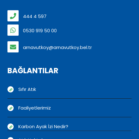
444 4 597
0530 919 50 00
arnavutkoy@arnavutkoy.bel.tr
BAĞLANTILAR
Sıfır Atık
Faaliyetlerimiz
Karbon Ayak İzi Nedir?